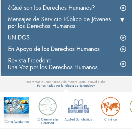
¿Qué son los Derechos Humanos?
Mensajes de Servicio Público de Jóvenes
por los Derechos Humanos
UNIDOS
En Apoyo de los Derechos Humanos
Revista Freedom:
Una Voz por los Derechos Humanos
Programas Humanitarios y de Mejora Social a nivel global
Patrocinados por la Iglesia de Scientology
▼
El Camino a la
Applied Scholastics
Criminon
Cómo Ayudamos
Felicidad