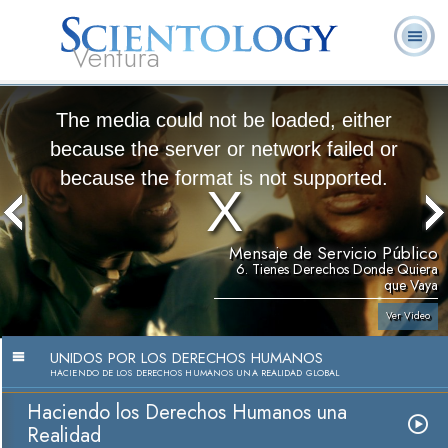
Ventura
Acerca de
L. Ronald
¿Qué es
Ministros
Preguntas
Libros
Nosotros
Hubbard
Scientology?
Voluntarios
Frecuentes
The media could not be loaded, either
because the server or network failed or
because the format is not supported.
Mensaje de Servicio Público
6. Tienes Derechos Donde Quiera
que Vaya
Ver Video
UNIDOS POR LOS DERECHOS HUMANOS
HACIENDO DE LOS DERECHOS HUMANOS UNA REALIDAD GLOBAL
Haciendo los Derechos Humanos una
Realidad