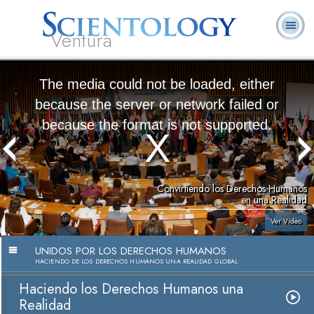
Ventura
Acerca de
L. Ronald
¿Qué es
Ministros
Preguntas
Libros
Nosotros
Hubbard
Scientology?
Voluntarios
Frecuentes
The media could not be loaded, either
because the server or network failed or
because the format is not supported.
Convirtiendo los Derechos Humanos
en una Realidad
Ver Video
UNIDOS POR LOS DERECHOS HUMANOS
HACIENDO DE LOS DERECHOS HUMANOS UNA REALIDAD GLOBAL
Haciendo los Derechos Humanos una
Realidad