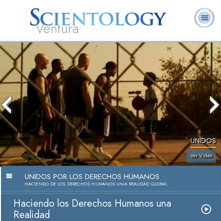
Ventura
Acerca de
L. Ronald
¿Qué es
Ministros
Preguntas
Libros
Nosotros
Hubbard
Scientology?
Voluntarios
Frecuentes
UNIDOS
Ver Video
UNIDOS POR LOS DERECHOS HUMANOS
HACIENDO DE LOS DERECHOS HUMANOS UNA REALIDAD GLOBAL
Haciendo los Derechos Humanos una
Realidad