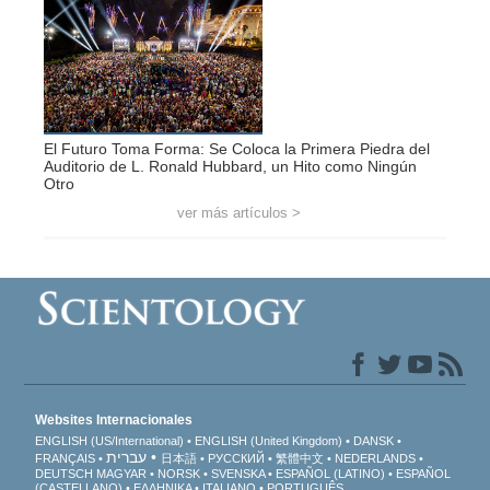
El Futuro Toma Forma: Se Coloca la Primera Piedra del
Auditorio de L. Ronald Hubbard, un Hito como Ningún
Otro
ver más artículos >
Websites Internacionales
ENGLISH (US/International)
ENGLISH (United Kingdom)
DANSK
עברית
FRANÇAIS
日本語
РУССКИЙ
繁體中文
NEDERLANDS
DEUTSCH
MAGYAR
NORSK
SVENSKA
ESPAÑOL (LATINO)
ESPAÑOL
(CASTELLANO)
ΕΛΛΗΝΙΚA
ITALIANO
PORTUGUÊS