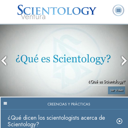
Ventura
Acerca de
L. Ronald
¿Qué es
Ministros
Preguntas
Libros
Nosotros
Hubbard
Scientology?
Voluntarios
Frecuentes
¿Qué es Scientology?
Ver Video
CREENCIAS Y PRÁCTICAS
¿Qué dicen los scientologists acerca de
Scientology?