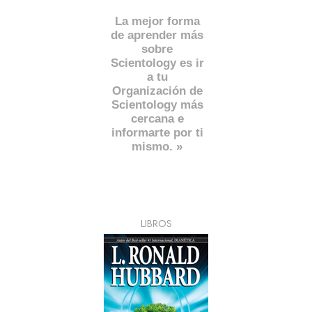
La mejor forma
de aprender más
sobre
Scientology es ir
a tu
Organización de
Scientology más
cercana e
informarte por ti
mismo. »
LIBROS