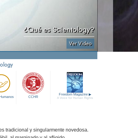
¿Qué es Scientology?
Ver Video
tology
Freedom Magazine
▶
 Humanos
CCHR
A Voice for Human Rights
s tradicional y singularmente novedosa.
bil, al marginado y al afligido.