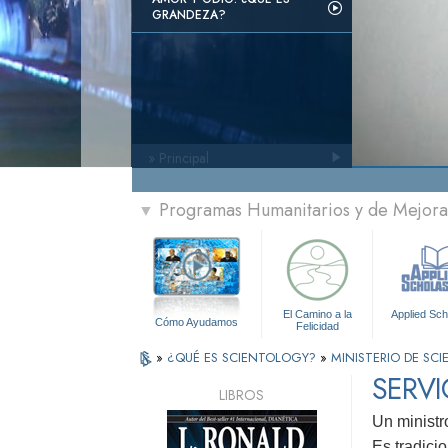
GRANDEZA?
» Principal
Programas Humanitarios y de Mejora 
▼
El Camino a la
Applied Sch
Cómo Ayudamos
Felicidad
»
¿QUÉ ES SCIENTOLOGY?
»
MINISTERIO DE SC
SERVI
LIBROS
Un ministr
Es tradicio