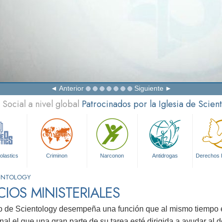
Anterior
Siguiente
Social a nivel global
Patrocinados por la Iglesia de Scien
olastics
Criminon
Narconon
Antidrogas
Derechos
IENTOLOGY
CIOS MINISTERIALES
o de Scientology desempeña una función que al mismo tiempo e
nal el que una gran parte de su tarea esté dirigida a ayudar al dé