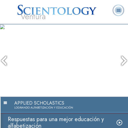
Ventura
Acerca de
L. Ronald
¿Qué es
Ministros
Preguntas
Libros
Nosotros
Hubbard
Scientology?
Voluntarios
Frecuentes
APPLIED SCHOLASTICS
LOGRANDO ALFABETIZACIÓN Y EDUCACIÓN
Respuestas para una mejor educación y
alfabetización