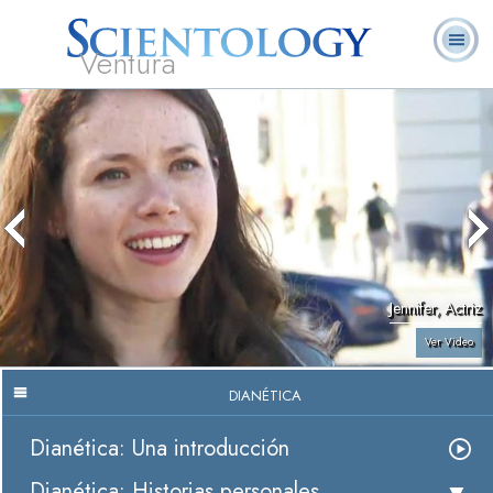
Ventura
Acerca de
L. Ronald
¿Qué es
Ministros
Preguntas
Libros
Nosotros
Hubbard
Scientology?
Voluntarios
Frecuentes
Jennifer, Actriz
Ver Video
DIANÉTICA
Dianética: Una introducción
Dianética: Historias personales