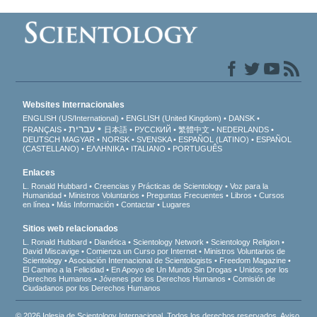
Websites Internacionales
ENGLISH (US/International)
ENGLISH (United Kingdom)
DANSK
עברית
FRANÇAIS
日本語
РУССКИЙ
繁體中文
NEDERLANDS
DEUTSCH
MAGYAR
NORSK
SVENSKA
ESPAÑOL (LATINO)
ESPAÑOL
(CASTELLANO)
ΕΛΛΗΝΙΚA
ITALIANO
PORTUGUÊS
Enlaces
L. Ronald Hubbard
Creencias y Prácticas de Scientology
Voz para la
Humanidad
Ministros Voluntarios
Preguntas Frecuentes
Libros
Cursos
en línea
Más Información
Contactar
Lugares
Sitios web relacionados
L. Ronald Hubbard
Dianética
Scientology Network
Scientology Religion
David Miscavige
Comienza un Curso por Internet
Ministros Voluntarios de
Scientology
Asociación Internacional de Scientologists
Freedom Magazine
El Camino a la Felicidad
En Apoyo de Un Mundo Sin Drogas
Unidos por los
Derechos Humanos
Jóvenes por los Derechos Humanos
Comisión de
Ciudadanos por los Derechos Humanos
© 2026 Iglesia de Scientology Internacional. Todos los derechos reservados.
Aviso