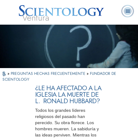
Ventura
Acerca de
L. Ronald
¿Qué es
Ministros
Preguntas
Libros
Nosotros
Hubbard
Scientology?
Voluntarios
Frecuentes
»
PREGUNTAS HECHAS FRECUENTEMENTE
»
FUNDADOR DE
SCIENTOLOGY
¿LE HA AFECTADO A LA
IGLESIA LA MUERTE DE
L. RONALD HUBBARD?
Todos los grandes líderes
religiosos del pasado han
perecido. Su obra florece. Los
hombres mueren. La sabiduría y
las ideas perviven. Mientras los