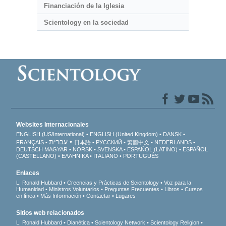
Financiación de la Iglesia
Scientology en la sociedad
Websites Internacionales
ENGLISH (US/International)
ENGLISH (United Kingdom)
DANSK
עברית
FRANÇAIS
日本語
РУССКИЙ
繁體中文
NEDERLANDS
DEUTSCH
MAGYAR
NORSK
SVENSKA
ESPAÑOL (LATINO)
ESPAÑOL
(CASTELLANO)
ΕΛΛΗΝΙΚA
ITALIANO
PORTUGUÊS
Enlaces
L. Ronald Hubbard
Creencias y Prácticas de Scientology
Voz para la
Humanidad
Ministros Voluntarios
Preguntas Frecuentes
Libros
Cursos
en línea
Más Información
Contactar
Lugares
Sitios web relacionados
L. Ronald Hubbard
Dianética
Scientology Network
Scientology Religion