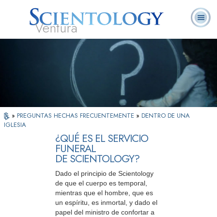
Ventura
Acerca de
L. Ronald
¿Qué es
Ministros
Preguntas
Libros
Nosotros
Hubbard
Scientology?
Voluntarios
Frecuentes
»
PREGUNTAS HECHAS FRECUENTEMENTE
»
DENTRO DE UNA
IGLESIA
¿QUÉ ES EL SERVICIO
FUNERAL
DE SCIENTOLOGY?
Dado el principio de Scientology
de que el cuerpo es temporal,
mientras que el hombre, que es
un espíritu, es inmortal, y dado el
papel del ministro de confortar a