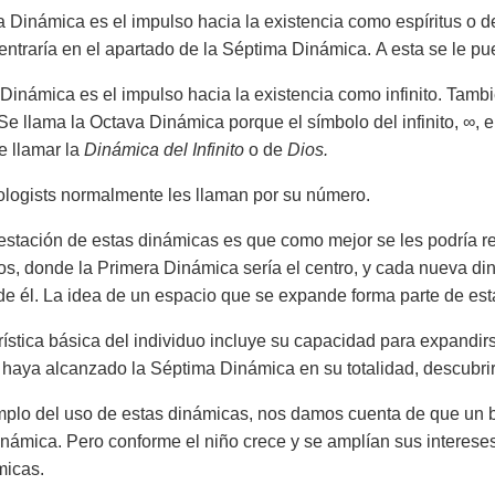
 Dinámica es el impulso hacia la existencia como espíritus o de l
 entraría en el apartado de la Séptima Dinámica. A esta se le pu
Dinámica es el impulso hacia la existencia como infinito. Tambié
e llama la Octava Dinámica porque el símbolo del infinito, ∞, en
e llamar la
Dinámica del Infinito
o de
Dios.
ologists normalmente les llaman por su número.
estación de estas dinámicas es que como mejor se les podría r
os, donde la Primera Dinámica sería el centro, y cada nueva di
de él. La idea de un espacio que se expande forma parte de es
rística básica del individuo incluye su capacidad para expandirs
haya alcanzado la Séptima Dinámica en su totalidad, descubri
lo del uso de estas dinámicas, nos damos cuenta de que un beb
námica. Pero conforme el niño crece y se amplían sus interese
micas.