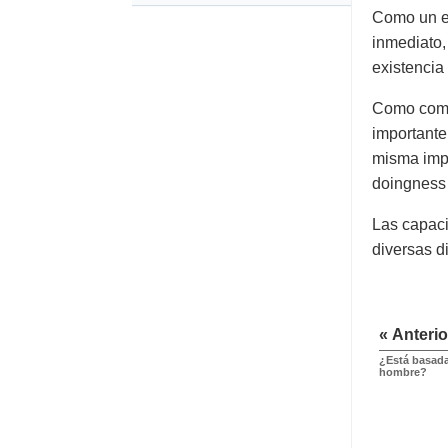
Como un ej
inmediato,
existencia 
Como comen
importante
misma impo
doingness 
Las capaci
diversas d
« Anterio
¿Está basada
hombre?