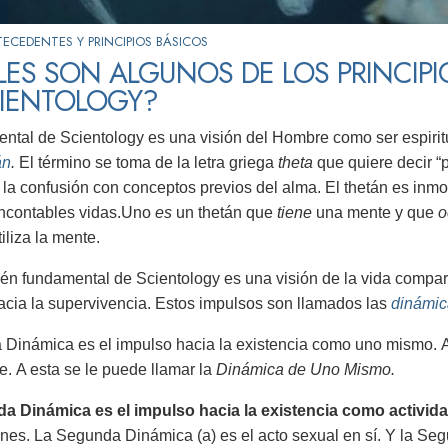
ECEDENTES Y PRINCIPIOS BÁSICOS
ES SON ALGUNOS DE LOS PRINCIP
CIENTOLOGY?
ntal de Scientology es una visión del Hombre como ser espiritual
án
.
El término se toma de la letra griega
theta
que quiere decir “p
 la confusión con conceptos previos del alma. El thetán es inmor
incontables vidas.Uno
es
un thetán que
tiene
una mente y que
o
iliza la mente.
én fundamental de Scientology es una visión de la vida compar
acia la supervivencia. Estos impulsos son llamados las
dinámic
 Dinámica es el impulso hacia la existencia como uno mismo. 
. A esta se le puede llamar la
Dinámica de Uno Mismo.
a Dinámica es el impulso hacia la existencia como activida
ones. La Segunda Dinámica (a) es el acto sexual en sí. Y la Seg