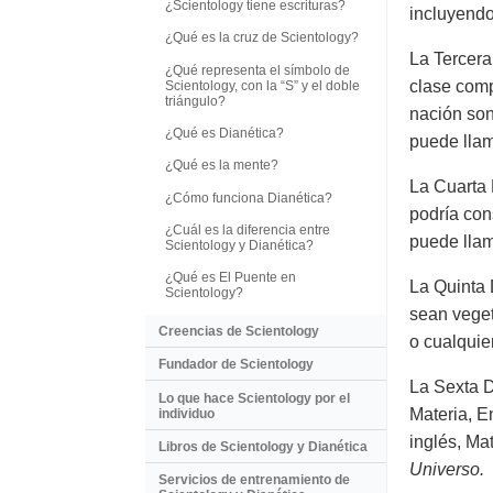
¿Scientology tiene escrituras?
incluyendo 
¿Qué es la cruz de Scientology?
La Tercera
¿Qué representa el símbolo de
clase comp
Scientology, con la “S” y el doble
triángulo?
nación son
¿Qué es Dianética?
puede llam
¿Qué es la mente?
La Cuarta 
¿Cómo funciona Dianética?
podría con
¿Cuál es la diferencia entre
puede llam
Scientology y Dianética?
¿Qué es El Puente en
La Quinta 
Scientology?
sean veget
Creencias de Scientology
o cualquie
Fundador de Scientology
La Sexta D
Lo que hace Scientology por el
Materia, E
individuo
inglés, Ma
Libros de Scientology y Dianética
Universo.
Servicios de entrenamiento de