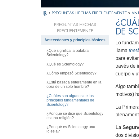
»
PREGUNTAS HECHAS FRECUENTEMENTE
»
ANT
¿CUÁL
PREGUNTAS HECHAS
DE S
FRECUENTEMENTE
Antecedentes y principios básicos
Lo fundame
llama
thet
¿Qué significa la palabra
Scientology?
para evitar
¿Qué es Scientology?
través de 
¿Cómo empezó Scientology?
cuerpo y ut
¿Está basada enteramente en la
Algo tambi
obra de un sólo hombre?
motivos) h
¿Cuáles son algunos de los
principios fundamentales de
Scientology?
La Primera
¿Por qué se dice que Scientology
plenamente
es una religión?
La Segund
¿Por qué es Scientology una
iglesia?
dos divisi